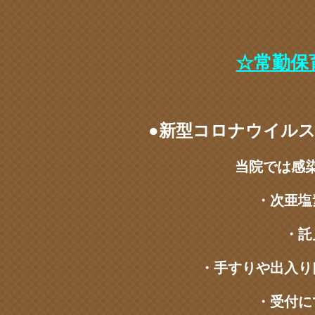
☆常勤保
●新型コロナウイル
当院では感
・次亜塩
・託
・手すりや出入り
・受付に